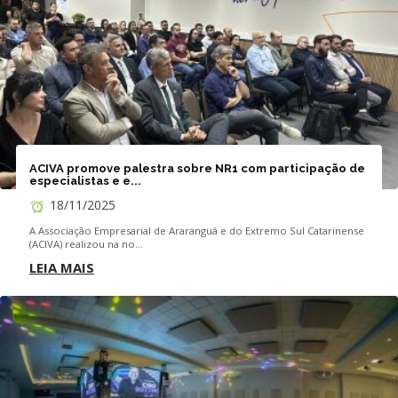
ACIVA promove palestra sobre NR1 com participação de
especialistas e e...
18/11/2025
A Associação Empresarial de Araranguá e do Extremo Sul Catarinense
(ACIVA) realizou na no...
LEIA MAIS